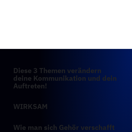
Ich gebe dir die Tools, um diesem Bild gerecht zu
werden. Du wirst sehen: Damit fühlst du dich
wohler und dein Gesprächspartner ebenso.
Win-win!
Diese 3 Themen verändern
deine Kommunikation und dein
Auftreten!
WIRKSAM
Wie man sich Gehör verschafft