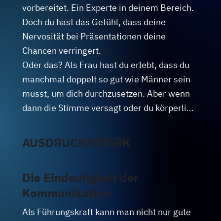
Stimme und Körpersprache, die deine 
vorbereitet. Ein Experte in deinem Bereich.

Wirkung verändern werden: Garantiert.

Doch du hast das Gefühl, dass deine 
Als Gruppentraining oder Einzelcoaching. 
Nervosität bei Präsentationen deine 
Schreib mir einfach, wann wir darüber 
Chancen verringert.

sprechen wollen.
Oder das? Als Frau hast du erlebt, dass du 
manchmal doppelt so gut wie Männer sein 
musst, um dich durchzusetzen. Aber wenn 
dann die Stimme versagt oder du körperlich 
Unsicherheit ausstrahlst, ist all dein 
Bemühen umsonst.

AUSDRUCKSSTARK
Ein großer Teil der Nervosität sind einfach 
falsche (Sprech-)Gewohnheiten.

Die Eindeutigkeit der
Also Verhaltensweisen, die uns körperlich, 
Kommunikation
stimmlich und mental nicht guttun.

Mit den richtigen Tools wirst du dich wohler 
Als Führungskraft kann man nicht nur gute 