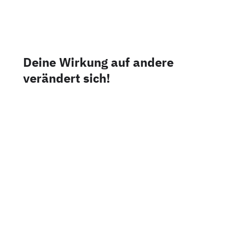
Deine Wirkung auf andere
verändert sich!
Du sollst dich nicht verstellen! Aber deine
Potentiale nutzen. Deine Handlungsoptionen
erweitern.
So wie du schon heute in unterschiedlichen
Situationen unterschiedlich sprichst und agierst.
Ich zeige dir, wie du das gezielt tun kannst. Damit
du nicht irgendeinem „Idealbild“ nacheiferst,
sondern so wirkst, wie du wirken willst. Das
finden wir gemeinsam heraus.