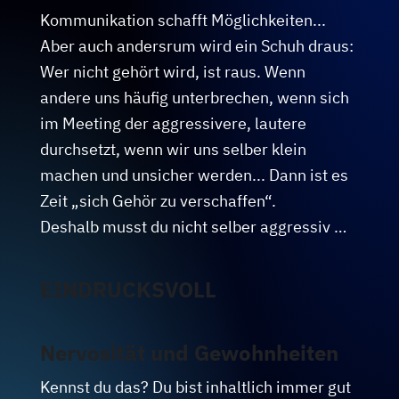
Kommunikation schafft Möglichkeiten... 
Aber auch andersrum wird ein Schuh draus: 
Wer nicht gehört wird, ist raus. Wenn 
andere uns häufig unterbrechen, wenn sich 
im Meeting der aggressivere, lautere 
durchsetzt, wenn wir uns selber klein 
machen und unsicher werden... Dann ist es 
Zeit „sich Gehör zu verschaffen“.

Deshalb musst du nicht selber aggressiv 
werden.

Du musst deinen Kommunikationsstil 
EINDRUCKSVOLL
situativ anpassen.

Ich zeige dir, wie du dein 
Nervosität und Gewohnheiten
„schauspielerisches Talent“ nutzt.

Du lernst konkrete Übungen für Atem, 
Kennst du das? Du bist inhaltlich immer gut 