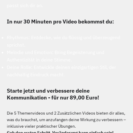
passt sich dir an.
In nur 30 Minuten pro Video bekommst du:
Rhythmus: Entdecke, wie du flüssig und überzeugend
sprichst.
Melodie und Emotion: Bring Begeisterung und
Authentizität in deine Stimme.
Deine Rolle: Entwickle deinen einzigartigen Stil, der
nachhaltig Eindruck macht.
Starte jetzt und verbessere deine
Kommunikation - für nur 89,00 Euro!
Die 5 Themenvideos und 2 Zusätzlichen Videos bieten dir alles,
was du brauchst, um anzufangen deine Wirkung zu verbessern –
inklusive vieler praktischer Übungen.
Geh den ersten Schritt. Veränderung kann einfach sein!