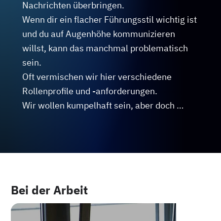
fühlen.

Nachrichten überbringen.

Deine Nervosität wird dann nicht mehr sein 
Wenn dir ein flacher Führungsstil wichtig ist 
als das nötige Lampenfieber für einen 
und du auf Augenhöhe kommunizieren 
perfekten Auftritt.

willst, kann das manchmal problematisch 
Einzelcoaching online oder als 
sein.

Gruppentraining für deine Firma. 

Oft vermischen wir hier verschiedene 
Sprich mich einfach an und wir finden die 
Rollenprofile und -anforderungen.

passende Lösung.
Wir wollen kumpelhaft sein, aber doch 
Führungsstärke zeigen, wollen dem 
anderen Raum geben und ihn doch leiten. 
Wenn man diese unterschiedlichen 
Kommunikationsanforderungen gleichzeitig 
bedienen will, wird die Botschaft 
Bei der Arbeit
uneindeutig. 

Lerne, wie du die Eindeutigkeit deiner 
Kommunikation erhöhst.
