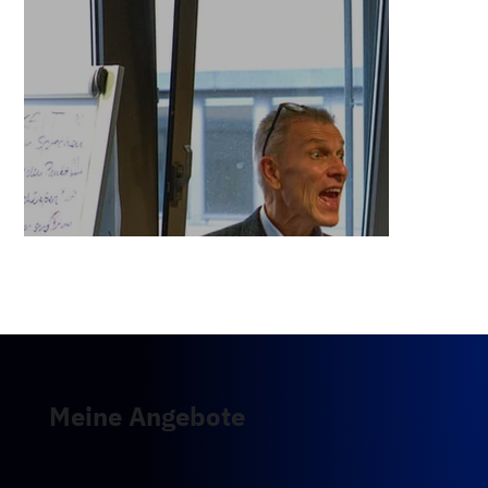
Wie du „das Kommunikationsschnitzel klein 
schneidest“. Mundgerecht.

Durch einfache Übungen zu Rhythmus, 
Melodie und Emotionen.

Um so zu sprechen, dass andere verstehen, 
was du meinst.

Klar und deutlich – und immer auch 
empathisch.

In der Gruppe oder einzeln, in Präsenz oder 
online.

Schreib mir einfach!
Meine Angebote