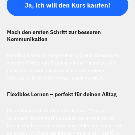
Ja, ich will den Kurs kaufen!
Mach den ersten Schritt zur besseren
Kommunikation
Du willst klarer, wirkungsvoller und selbstbewusster
sprechen? Aber ein Training mit mir "passt zur Zeit
nicht rein"? Dann mach doch einfach meinen
Videokurs! In deinem Tempo, wann du willst...
Flexibles Lernen – perfekt für deinen Alltag
Mit meinem Online-Video- Grundkurs “Besser
Sprechen” bestimmst du selbst, wann und wie du
lernst. Ob du dir wöchentlich ein Video anschaust oder
an einem Wochenende intensiv trainierst – der Kurs