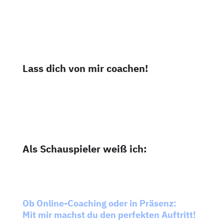
Die nächste Präsentation zählt?
Beim nächsten Meeting geht es um alles? Der
Pitch muss auf den Punkt sein?
Lass dich von mir coachen!
Einfach und schnell.
Für dein nächstes Projekt.
Für deinen Erfolg.
Als Schauspieler weiß ich:
Wenn Körper und Stimme zum Inhalt
passen, wirken wir
glaubhaft.
Ob Online-Coaching oder in Präsenz:
Mit mir machst du den perfekten Auftritt!