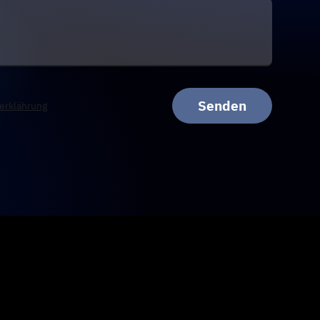
Senden
erklährung