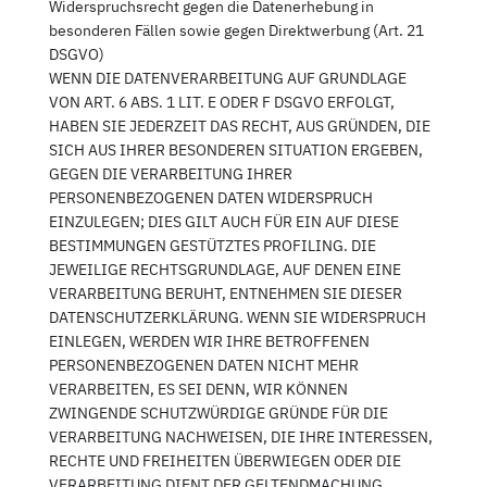
Widerspruchsrecht gegen die Datenerhebung in
besonderen Fällen sowie gegen Direktwerbung (Art. 21
DSGVO)
WENN DIE DATENVERARBEITUNG AUF GRUNDLAGE
VON ART. 6 ABS. 1 LIT. E ODER F DSGVO ERFOLGT,
HABEN SIE JEDERZEIT DAS RECHT, AUS GRÜNDEN, DIE
SICH AUS IHRER BESONDEREN SITUATION ERGEBEN,
GEGEN DIE VERARBEITUNG IHRER
PERSONENBEZOGENEN DATEN WIDERSPRUCH
EINZULEGEN; DIES GILT AUCH FÜR EIN AUF DIESE
BESTIMMUNGEN GESTÜTZTES PROFILING. DIE
JEWEILIGE RECHTSGRUNDLAGE, AUF DENEN EINE
VERARBEITUNG BERUHT, ENTNEHMEN SIE DIESER
DATENSCHUTZERKLÄRUNG. WENN SIE WIDERSPRUCH
EINLEGEN, WERDEN WIR IHRE BETROFFENEN
PERSONENBEZOGENEN DATEN NICHT MEHR
VERARBEITEN, ES SEI DENN, WIR KÖNNEN
ZWINGENDE SCHUTZWÜRDIGE GRÜNDE FÜR DIE
VERARBEITUNG NACHWEISEN, DIE IHRE INTERESSEN,
RECHTE UND FREIHEITEN ÜBERWIEGEN ODER DIE
VERARBEITUNG DIENT DER GELTENDMACHUNG,