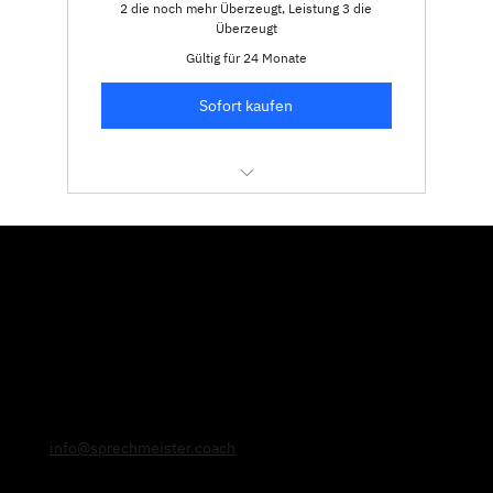
2 die noch mehr Überzeugt, Leistung 3 die
Überzeugt
Gültig für 24 Monate
Sofort kaufen
Features 1
Features 2
Features 3
info@sprechmeister.coach